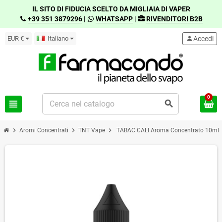
IL SITO DI FIDUCIA SCELTO DA MIGLIAIA DI VAPER
+39 351 3879296
|
WHATSAPP
|
RIVENDITORI B2B
EUR €
Italiano
person
Accedi
0
view_headline
search
chevron_right
chevron_right
chevron_right
Aromi Concentrati
TNT Vape
TABAC CALI Aroma Concentrato 10ml