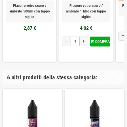
Flacone vetro scuro /
Flacone vetro scuro /
Fl
ambrato 500ml con tappo
ambrato 1 litro con tappo
sigillo
sigillo
2,87 €
4,02 €
remove
remove
add
COMPRA

6 altri prodotti della stessa categoria: