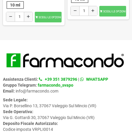
10 ml
remove
add
SCEGLI LE OPZIONI

remove
add
SCEGLI LE OPZIONI

Assistenza Clienti:
+39 351 3879296
|
WHATSAPP
Gruppo Telegram:
farmacondo_svapo
Email:
info@farmacondo.com
Sede Legale:
Via P. Borsellino 13, 37067 Valeggio Sul Mincio (VR)
Sede Operativa:
Via G. Gottardi 30, 37067 Valeggio Sul Mincio (VR)
Deposito Fiscale Autorizzato:
Codice imposta VRPLI0014