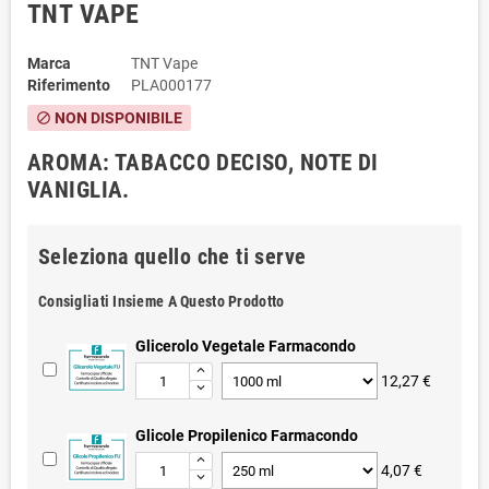
TNT VAPE
Marca
TNT Vape
Riferimento
PLA000177
NON DISPONIBILE
block
AROMA: TABACCO DECISO, NOTE DI
VANIGLIA.
Seleziona quello che ti serve
Consigliati Insieme A Questo Prodotto
Glicerolo Vegetale Farmacondo
12,27 €
Glicole Propilenico Farmacondo
4,07 €