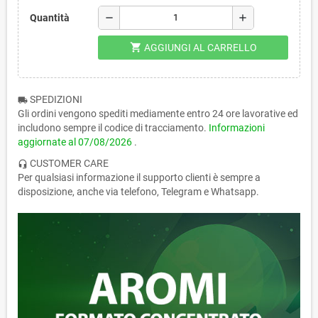
remove
add
Quantità
shopping_cart
AGGIUNGI AL CARRELLO
SPEDIZIONI
local_shipping
Gli ordini vengono spediti mediamente entro 24 ore lavorative ed
includono sempre il codice di tracciamento.
Informazioni
aggiornate al
07/08/2026
.
CUSTOMER CARE
headset_mic
Per qualsiasi informazione il supporto clienti è sempre a
disposizione, anche via telefono, Telegram e Whatsapp.