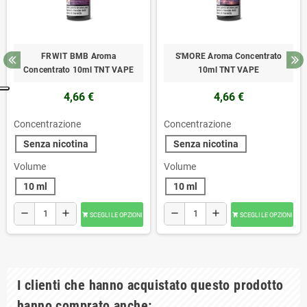
FRWIT BMB Aroma
S'MORE Aroma Concentrato
Concentrato 10ml TNT VAPE
10ml TNT VAPE
4,66 €
4,66 €
Concentrazione
Concentrazione
Senza nicotina
Senza nicotina
Volume
Volume
10 ml
10 ml
remove
add
remove
add
SCEGLI LE OPZIONI
SCEGLI LE OPZIONI


I clienti che hanno acquistato questo prodotto
hanno comprato anche: