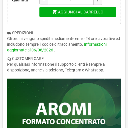
shopping_cart
AGGIUNGI AL CARRELLO
SPEDIZIONI
local_shipping
Gli ordini vengono spediti mediamente entro 24 ore lavorative ed
includono sempre il codice di tracciamento.
Informazioni
aggiornate al
06/08/2026
.
CUSTOMER CARE
headset_mic
Per qualsiasi informazione il supporto clienti è sempre a
disposizione, anche via telefono, Telegram e Whatsapp.