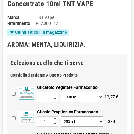
Concentrato 10ml TNT VAPE
Marca
TNT Vape
Riferimento
PLA000142
Ultimi articoli in magazzino
notifications_active
AROMA: MENTA, LIQUIRIZIA.
Seleziona quello che ti serve
Consigliati Insieme A Questo Prodotto
Glicerolo Vegetale Farmacondo
12,27 €
Glicole Propilenico Farmacondo
4,07 €