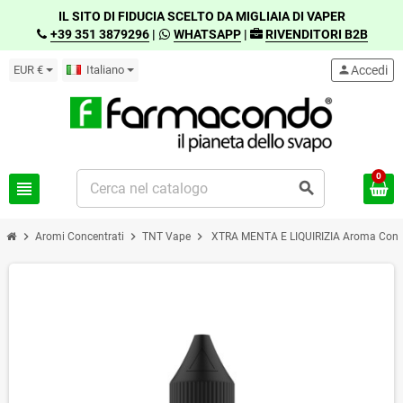
IL SITO DI FIDUCIA SCELTO DA MIGLIAIA DI VAPER
+39 351 3879296
|
WHATSAPP
|
RIVENDITORI B2B
EUR €
Italiano
person
Accedi
0
view_headline
search
chevron_right
chevron_right
chevron_right
Aromi Concentrati
TNT Vape
XTRA MENTA E LIQUIRIZIA Aroma Conc