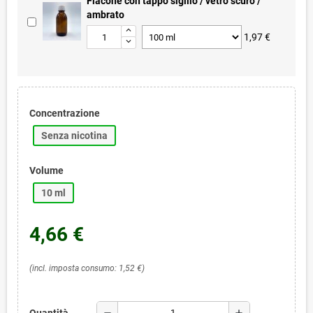
Flacone con tappo sigillo / vetro scuro /
ambrato
1,97 €
Concentrazione
Senza nicotina
Volume
10 ml
4,66 €
(incl. imposta consumo: 1,52 €)
remove
add
Quantità