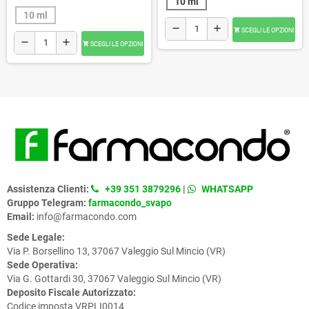
10 ml
10 ml
remove
add
SCEGLI LE OPZIONI

remove
add
SCEGLI LE OPZIONI

Assistenza Clienti:
+39 351 3879296
|
WHATSAPP
Gruppo Telegram:
farmacondo_svapo
Email:
info@farmacondo.com
Sede Legale:
Via P. Borsellino 13, 37067 Valeggio Sul Mincio (VR)
Sede Operativa:
Via G. Gottardi 30, 37067 Valeggio Sul Mincio (VR)
Deposito Fiscale Autorizzato:
Codice imposta VRPLI0014