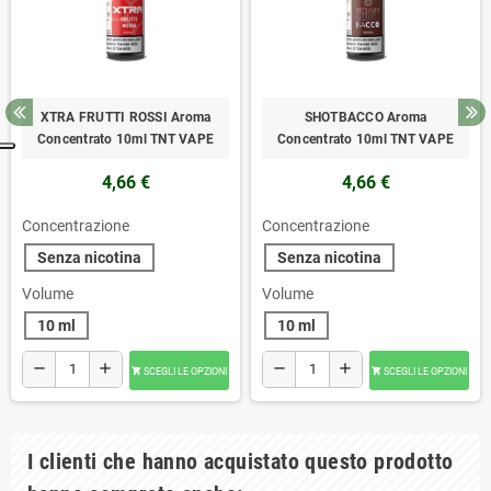
XTRA FRUTTI ROSSI Aroma
SHOTBACCO Aroma
Concentrato 10ml TNT VAPE
Concentrato 10ml TNT VAPE
4,66 €
4,66 €
Concentrazione
Concentrazione
Senza nicotina
Senza nicotina
Volume
Volume
10 ml
10 ml
remove
add
remove
add
SCEGLI LE OPZIONI
SCEGLI LE OPZIONI


I clienti che hanno acquistato questo prodotto