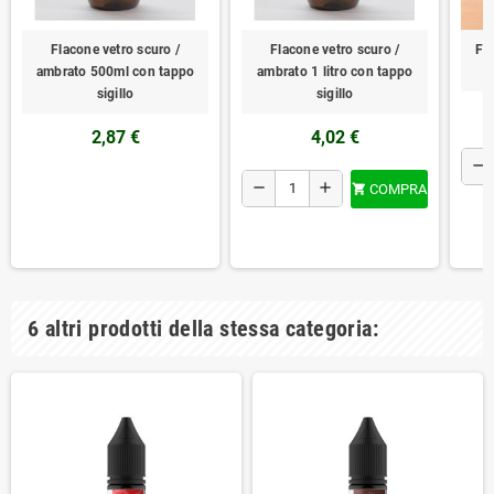
Flacone vetro scuro /
Flacone vetro scuro /
Fl
ambrato 500ml con tappo
ambrato 1 litro con tappo
sigillo
sigillo
2,87 €
4,02 €
remove
remove
add
COMPRA

6 altri prodotti della stessa categoria: