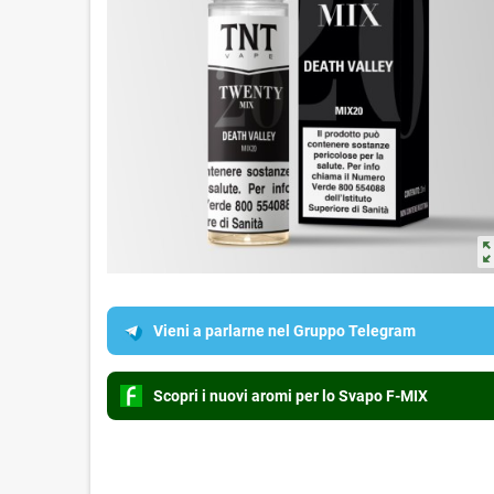
zoom_o
Vieni a parlarne nel Gruppo Telegram
Scopri i nuovi aromi per lo Svapo F-MIX