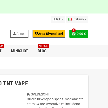
EUR €
Italiano
0
person
Accedi
Area Rivenditori
0,00 €
IUM
ARTICOLI
T
MINISHOT
BLOG
20 TNT VAPE
SPEDIZIONI
local_shipping
Gli ordini vengono spediti mediamente
entro 24 ore lavorative ed includono