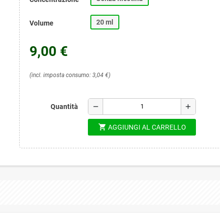
20 ml
Volume
9,00 €
(incl. imposta consumo: 3,04 €)
remove
add
Quantità
shopping_cart
AGGIUNGI AL CARRELLO