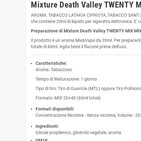
Mixture Death Valley TWENTY 
AROMA: TABACCO LATAKIA CIPRIOTA, TABACCO SANT ANDR
che contiene 20ml di liquido per sigaretta elettronica. E' c
Preparazione di Mixture Death Valley TWENTY MIX M
Il prodotto è un aroma Mix&Vape da 20ml. Per prepararlo,
totale di 60ml. Agita bene il flacone prima dell'uso.
Caratteristiche:
Aroma: Tabaccoso
Tempo di Maturazione: 1 giorno
Tipo di tiro: Tiro di Guancia (MTL) oppure Tiro Polmon
Formato: MIX 20+40 (60ml totali)
Formati disponibili:
Concentrazione Nicotina - Senza nicotina, Volume - 20
Ingredienti:
Glicole propilenico, glicerolo vegetale, aroma.
VM18: