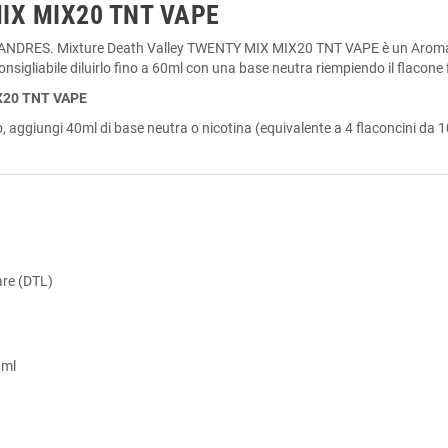
MIX MIX20 TNT VAPE
ES. Mixture Death Valley TWENTY MIX MIX20 TNT VAPE è un Aroma Sho
onsigliabile diluirlo fino a 60ml con una base neutra riempiendo il flacone fi
IX20 TNT VAPE
 aggiungi 40ml di base neutra o nicotina (equivalente a 4 flaconcini da 1
are (DTL)
 ml