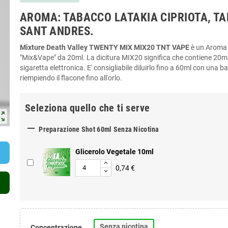
AROMA: TABACCO LATAKIA CIPRIOTA, T
SANT ANDRES.
Mixture Death Valley TWENTY MIX MIX20 TNT VAPE
è un Aroma
"Mix&Vape" da 20ml. La dicitura MIX20 significa che contiene 20ml 
sigaretta elettronica. E' consigliabile diluirlo fino a 60ml con una b
riempiendo il flacone fino all'orlo.
Seleziona quello che ti serve
ut_map

Preparazione Shot 60ml Senza Nicotina
Glicerolo Vegetale 10ml
0,74 €
Senza nicotina
Concentrazione