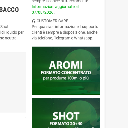
sempre il codice di tracciamento.
Informazioni aggiornate al
ABACCO
07/08/2026
.
CUSTOMER CARE
headset_mic
 Shot
Per qualsiasi informazione il supporto
di liquido per
clienti è sempre a disposizione, anche
ase neutra
via telefono, Telegram e Whatsapp.