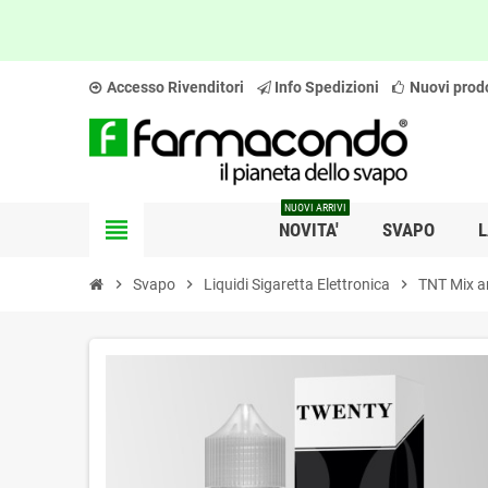
Accesso Rivenditori
Info Spedizioni
Nuovi prodo
NUOVI ARRIVI
view_headline
NOVITA'
SVAPO
L
chevron_right
Svapo
chevron_right
Liquidi Sigaretta Elettronica
chevron_right
TNT Mix a