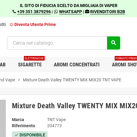
IL SITO DI FIDUCIA SCELTO DA MIGLIAIA DI VAPER
+39 351 3879296
|
WHATSAPP
|
RIVENDITORI B2B
tti
Diventa Utente Prime
search
ELETTRONICHE
FORMATO PREM
AB
SIGARETTE
AROMI CONCENTRATI
AROMI SHO
nd Vape
chevron_right
Mixture Death Valley TWENTY MIX MIX20 TNT VAPE
Mixture Death Valley TWENTY MIX MIX
Marca
TNT Vape
Riferimento
204773
DISPONIBILE
check