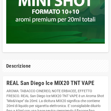
Descrizione
REAL San Diego Ice MIX20 TNT VAPE
AROMA: TABACCO CINEREO, NOTE ERBACEE, EFFETTO
FRESCO. REAL San Diego Ice MIX20 TNT VAPE è un Aroma Shot
"Mix&Vape" da 20ml. La dicitura MIX20 significa che contiene
20ml di liquido per sigaretta elettronica. E' consigliabile diluirlo
fino a 60ml con una base neutra riempiendo il flacone fino