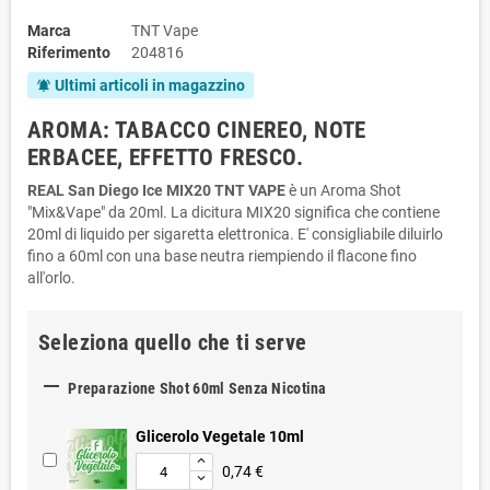
Marca
TNT Vape
Riferimento
204816
Ultimi articoli in magazzino
notifications_active
AROMA: TABACCO CINEREO, NOTE
ERBACEE, EFFETTO FRESCO.
REAL San Diego Ice MIX20 TNT VAPE
è un Aroma Shot
"Mix&Vape" da 20ml. La dicitura MIX20 significa che contiene
20ml di liquido per sigaretta elettronica. E' consigliabile diluirlo
fino a 60ml con una base neutra riempiendo il flacone fino
all'orlo.
Seleziona quello che ti serve

Preparazione Shot 60ml Senza Nicotina
Glicerolo Vegetale 10ml
0,74 €