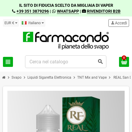
IL SITO DI FIDUCIA SCELTO DA MIGLIAIA DI VAPER
+39 351 3879296
|
WHATSAPP
|
RIVENDITORI B2B
EUR €
Italiano
person
Accedi
0
view_headline
search
chevron_right
chevron_right
chevron_right
chevron_right
Svapo
Liquidi Sigaretta Elettronica
TNT Mix and Vape
REAL San D