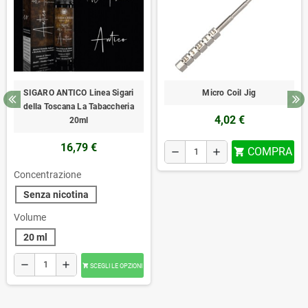
SIGARO ANTICO Linea Sigari
Micro Coil Jig
della Toscana La Tabaccheria
4,02 €
20ml
16,79 €
COMPRA
remove
add

Concentrazione
Senza nicotina
Volume
20 ml
remove
add
SCEGLI LE OPZIONI
