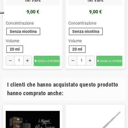
TNT VAPE
TNT VAPE
9,00 €
9,00 €
Concentrazione
Concentrazione
Senza nicotina
Senza nicotina
Volume
Volume
20 ml
20 ml
remove
add
remove
add
SCEGLI LE OPZIONI
SCEGLI LE OPZIONI


I clienti che hanno acquistato questo prodotto
hanno comprato anche: