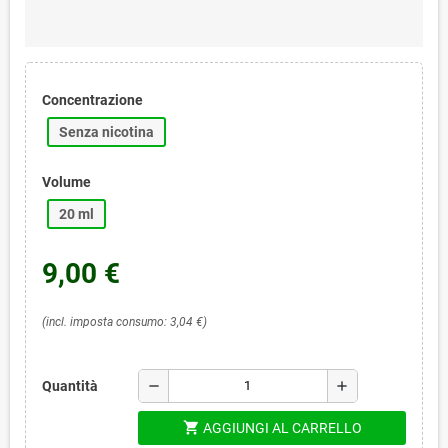
Concentrazione
Senza nicotina
Volume
20 ml
9,00 €
(incl. imposta consumo: 3,04 €)
remove
add
Quantità
shopping_cart
AGGIUNGI AL CARRELLO