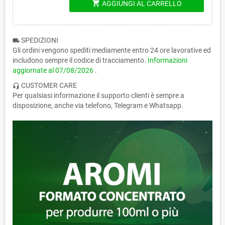
shopping_cart
AGGIUNGI AL CARRELLO
SPEDIZIONI
local_shipping
Gli ordini vengono spediti mediamente entro 24 ore lavorative ed
includono sempre il codice di tracciamento.
Informazioni
aggiornate al
07/08/2026
.
CUSTOMER CARE
headset_mic
Per qualsiasi informazione il supporto clienti è sempre a
disposizione, anche via telefono, Telegram e Whatsapp.