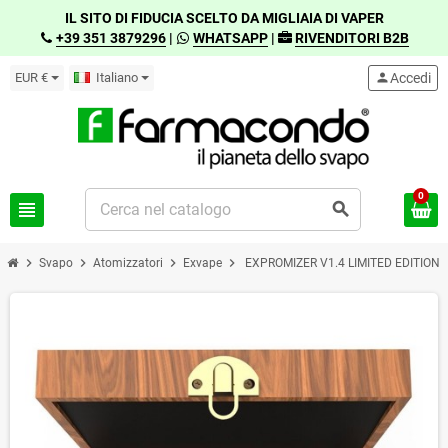
IL SITO DI FIDUCIA SCELTO DA MIGLIAIA DI VAPER
+39 351 3879296
|
WHATSAPP
|
RIVENDITORI B2B
EUR €
Italiano
person
Accedi
0
view_headline
search
chevron_right
chevron_right
chevron_right
chevron_right
Svapo
Atomizzatori
Exvape
EXPROMIZER V1.4 LIMITED EDITION