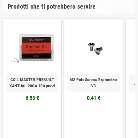
Prodotti che ti potrebbero servire
COIL MASTER PREBUILT
M2 Pole Screws Expromizer
KANTHAL 28GA 100 pezzi
V3
T
6,56 €
0,41 €