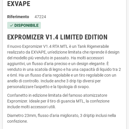
EXVAPE
Riferimento
47224
DISPONIBILE
check
EXPROMIZER V1.4 LIMITED EDITION
Il nuovo Expromizer V1.4 RTA MTL è un Tank Rigenerabile
realizzato da EXVAPE, un'edizione limitata che riprende il design
del modello più venduto in passato. Ha molti accessori
aggiuntivi, un flusso d'aria preciso e un design elegante. È
venduto in una scatola di legno e ha una capacità di liquido tra 2
e 6ml. Ha un flusso d'aria regolabile e un tiro regolabile con un
anello di controllo. Include anche 3 drip tip diversi per
personalizzare l'aspetto e la tipologia di svapo.
Confanetto in edizione limitata del famoso atomizzatore
Expromizer. Ideale per il tiro di guancia MTL, la confezione
include molti accessori utili.
Diametro 23mm, flusso d'aria migliorato, 3 driptip inclusi nella
confezione.