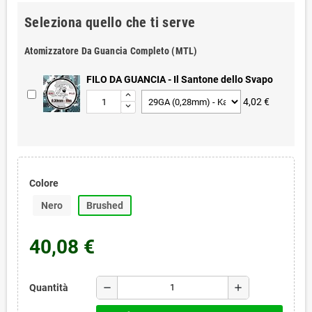
Seleziona quello che ti serve
Atomizzatore Da Guancia Completo (MTL)
FILO DA GUANCIA - Il Santone dello Svapo
4,02 €
Colore
Nero
Brushed
40,08 €
remove
add
Quantità