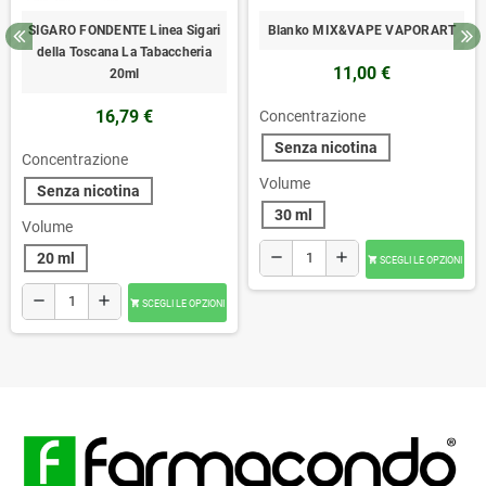
SIGARO FONDENTE Linea Sigari
Blanko MIX&VAPE VAPORART
della Toscana La Tabaccheria
11,00 €
20ml
16,79 €
Concentrazione
Senza nicotina
Concentrazione
Volume
Senza nicotina
30 ml
Volume
remove
add
20 ml
SCEGLI LE OPZIONI

remove
add
SCEGLI LE OPZIONI
