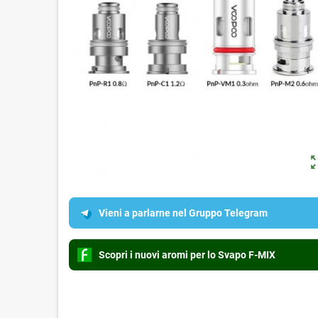
zoom_o
Vieni a parlarne nel Gruppo Telegram
Scopri i nuovi aromi per lo Svapo F-MIX