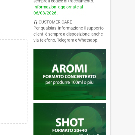
sempre il codice di tracciamento.
Informazioni aggiornate al
06/08/2026
.
CUSTOMER CARE
headset_mic
Per qualsiasi informazione il supporto
clienti è sempre a disposizione, anche
via telefono, Telegram e Whatsapp.