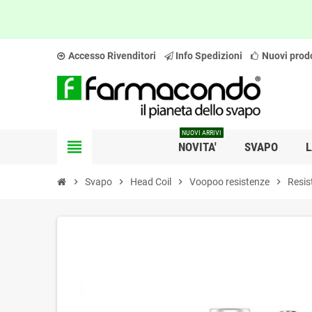
Accesso Rivenditori
Info Spedizioni
Nuovi prodo
NUOVI ARRIVI
view_headline
NOVITA'
SVAPO
L
chevron_right
Svapo
chevron_right
Head Coil
chevron_right
Voopoo resistenze
chevron_right
Resis