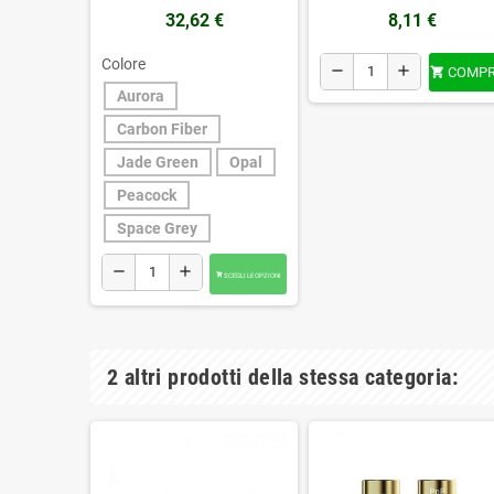
32,62 €
8,11 €
Colore
remove
add
COMP

Aurora
Carbon Fiber
Jade Green
Opal
Peacock
Space Grey
remove
add
SCEGLI LE OPZIONI

2 altri prodotti della stessa categoria: