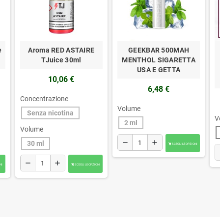
e
Aroma RED ASTAIRE
GEEKBAR 500MAH
TJuice 30ml
MENTHOL SIGARETTA
USA E GETTA
10,06 €
6,48 €
Concentrazione
Volume
Senza nicotina
V
2 ml
Volume
remove
add
30 ml
SCEGLI LE OPZIONI

r
remove
add
NI
SCEGLI LE OPZIONI
