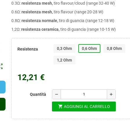
0.3Ω:
resistenza mesh,
tiro flavour/cloud (range 32-40 W)
0.6Ω:
resistenza mesh,
tiro flavour (range 20-28 W)
0.8Ω:
resistenza normale,
tiro di guancia (range 12-18 W)
1,2Ω:
resistenza ceramica,
tiro di guancia (range 10-15 W)
0,3 Ohm
0,6 Ohm
0,8 Ohm
Resistenza
1,2 Ohm
ut_map
12,21 €
remove
add
Quantità
shopping_cart
AGGIUNGI AL CARRELLO