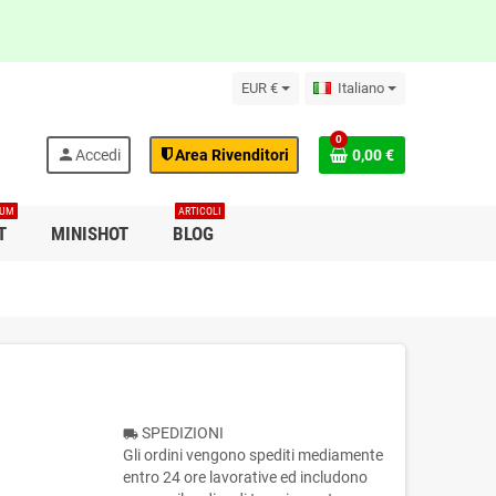
EUR €
Italiano
0
person
Accedi
Area Rivenditori
0,00 €
IUM
ARTICOLI
T
MINISHOT
BLOG
SPEDIZIONI
local_shipping
Gli ordini vengono spediti mediamente
entro 24 ore lavorative ed includono