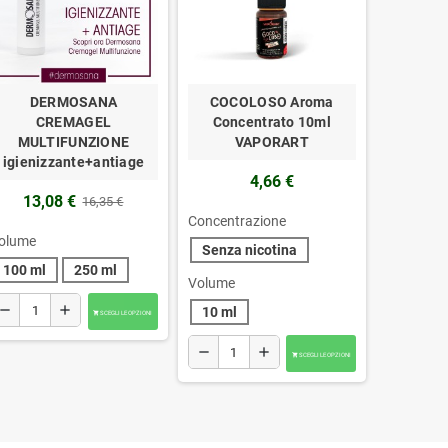
DERMOSANA
COCOLOSO Aroma
CREMAGEL
Concentrato 10ml
MULTIFUNZIONE
VAPORART
igienizzante+antiage
4,66 €
13,08 €
16,35 €
Concentrazione
olume
Senza nicotina
100 ml
250 ml
Volume
emove
add
10 ml
SCEGLI LE OPZIONI

remove
add
SCEGLI LE OPZIONI
