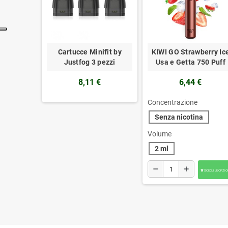
Cartucce Minifit by
KIWI GO Strawberry Ic
Justfog 3 pezzi
Usa e Getta 750 Puff
8,11 €
6,44 €
Concentrazione
Senza nicotina
Volume
2 ml
remove
add
SCEGLI LE OPZIO
