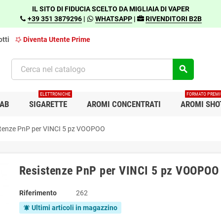
IL SITO DI FIDUCIA SCELTO DA MIGLIAIA DI VAPER
+39 351 3879296
|
WHATSAPP
|
RIVENDITORI B2B
tti
Diventa Utente Prime
search
ELETTRONICHE
FORMATO PREM
AB
SIGARETTE
AROMI CONCENTRATI
AROMI SHO
tenze PnP per VINCI 5 pz VOOPOO
Resistenze PnP per VINCI 5 pz VOOPOO
Riferimento
262
Ultimi articoli in magazzino
notifications_active