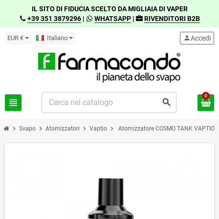
IL SITO DI FIDUCIA SCELTO DA MIGLIAIA DI VAPER
+39 351 3879296
|
WHATSAPP
|
RIVENDITORI B2B
EUR €
Italiano
person
Accedi
0
view_headline
search
chevron_right
chevron_right
chevron_right
chevron_right
Svapo
Atomizzatori
Vaptio
Atomizzatore COSMO TANK VAPTIO