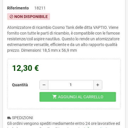
Riferimento
18211
NON DISPONIBILE
block
Atomizzatore di ricambio Cosmo Tank delle ditta VAPTIO. Viene
fornito con tutte le parti di ricambio, è compatibile con le famose
resistenze/coil aspire nautilus. Questo lo rende un atomizzatore
estremamente versatile, efficiente e da un alto rapporto qualità
prezzo. Dimensioni: 18,5 mm x 56,9 mm
12,30 €
remove
add
Quantità
shopping_cart
AGGIUNGI AL CARRELLO
SPEDIZIONI
local_shipping
Gli ordini vengono spediti mediamente entro 24 ore lavorative ed