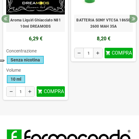
Aroma Liquirì Ghiacciato N81
BATTERIA SONY VTC5A 18650
10ml DREAMODS
2600 MAH 35A
6,29 €
8,20 €
Concentrazione
COMPRA
remove
add

Senza nicotina
Volume
10 ml
COMPRA
remove
add
