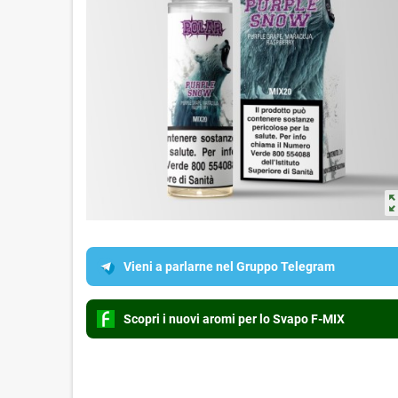
zoom_o
Vieni a parlarne nel Gruppo Telegram
Scopri i nuovi aromi per lo Svapo F-MIX