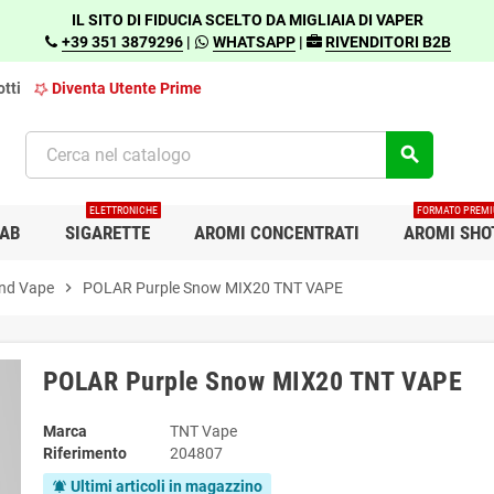
IL SITO DI FIDUCIA SCELTO DA MIGLIAIA DI VAPER
+39 351 3879296
|
WHATSAPP
|
RIVENDITORI B2B
tti
Diventa Utente Prime
search
ELETTRONICHE
FORMATO PREM
AB
SIGARETTE
AROMI CONCENTRATI
AROMI SHO
nd Vape
chevron_right
POLAR Purple Snow MIX20 TNT VAPE
POLAR Purple Snow MIX20 TNT VAPE
Marca
TNT Vape
Riferimento
204807
Ultimi articoli in magazzino
notifications_active