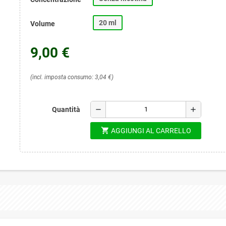
20 ml
Volume
9,00 €
(incl. imposta consumo: 3,04 €)
remove
add
Quantità
shopping_cart
AGGIUNGI AL CARRELLO