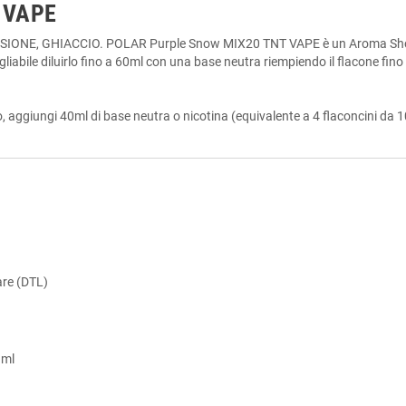
 VAPE
, GHIACCIO. POLAR Purple Snow MIX20 TNT VAPE è un Aroma Shot "Mi
gliabile diluirlo fino a 60ml con una base neutra riempiendo il flacone fino a
 aggiungi 40ml di base neutra o nicotina (equivalente a 4 flaconcini da 1
are (DTL)
 ml