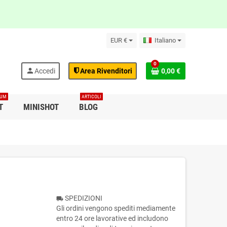
EUR €
Italiano
0
person
Accedi
Area Rivenditori
0,00 €
IUM
ARTICOLI
T
MINISHOT
BLOG
SPEDIZIONI
local_shipping
Gli ordini vengono spediti mediamente
entro 24 ore lavorative ed includono