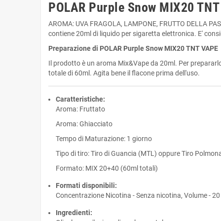
POLAR Purple Snow MIX20 TNT
AROMA: UVA FRAGOLA, LAMPONE, FRUTTO DELLA PASSIONE
contiene 20ml di liquido per sigaretta elettronica. E' consi
Preparazione di POLAR Purple Snow MIX20 TNT VAPE
Il prodotto è un aroma Mix&Vape da 20ml. Per prepararlo,
totale di 60ml. Agita bene il flacone prima dell'uso.
Caratteristiche:
Aroma: Fruttato
Aroma: Ghiacciato
Tempo di Maturazione: 1 giorno
Tipo di tiro: Tiro di Guancia (MTL) oppure Tiro Polmon
Formato: MIX 20+40 (60ml totali)
Formati disponibili:
Concentrazione Nicotina - Senza nicotina, Volume - 20
Ingredienti: