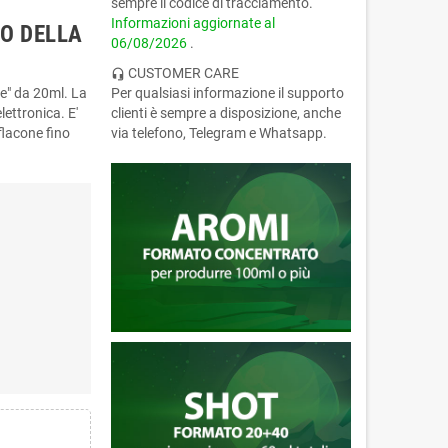
sempre il codice di tracciamento.
Informazioni aggiornate al
O DELLA
06/08/2026
.
CUSTOMER CARE
headset_mic
" da 20ml. La
Per qualsiasi informazione il supporto
lettronica. E'
clienti è sempre a disposizione, anche
flacone fino
via telefono, Telegram e Whatsapp.