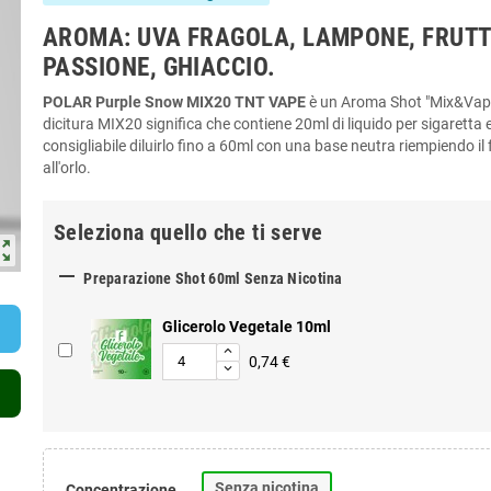
AROMA: UVA FRAGOLA, LAMPONE, FRUTT
PASSIONE, GHIACCIO.
POLAR Purple Snow MIX20 TNT VAPE
è un Aroma Shot "Mix&Vape
dicitura MIX20 significa che contiene 20ml di liquido per sigaretta e
consigliabile diluirlo fino a 60ml con una base neutra riempiendo il 
all'orlo.
Seleziona quello che ti serve
ut_map

Preparazione Shot 60ml Senza Nicotina
Glicerolo Vegetale 10ml
0,74 €
Senza nicotina
Concentrazione