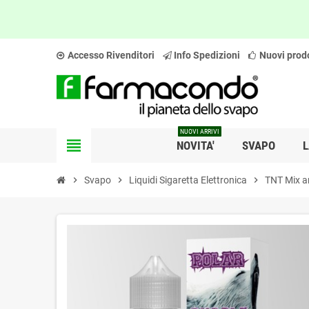
Accesso Rivenditori
Info Spedizioni
Nuovi prodo
NUOVI ARRIVI
view_headline
NOVITA'
SVAPO
L
chevron_right
Svapo
chevron_right
Liquidi Sigaretta Elettronica
chevron_right
TNT Mix a