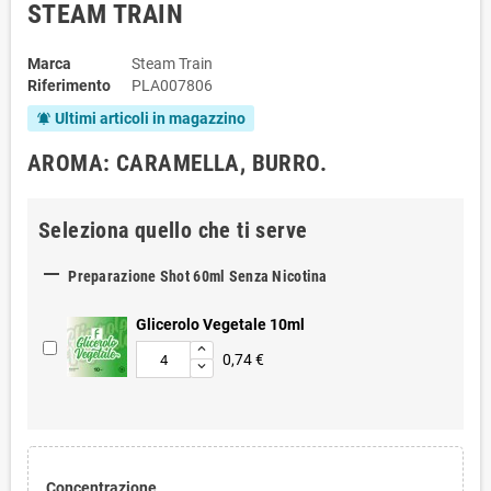
STEAM TRAIN
Marca
Steam Train
Riferimento
PLA007806
Ultimi articoli in magazzino
notifications_active
AROMA: CARAMELLA, BURRO.
Seleziona quello che ti serve

Preparazione Shot 60ml Senza Nicotina
Glicerolo Vegetale 10ml
0,74 €
Concentrazione