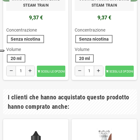
STEAM TRAIN
STEAM TRAIN
9,37 €
9,37 €
Concentrazione
Concentrazione
Senza nicotina
Senza nicotina
Volume
Volume
20 ml
20 ml
remove
add
remove
add
SCEGLI LE OPZIONI
SCEGLI LE OPZIONI


I clienti che hanno acquistato questo prodotto
hanno comprato anche: