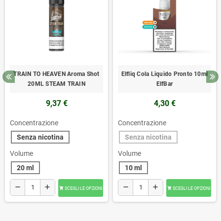
TRAIN TO HEAVEN Aroma Shot
Elfliq Cola Liquido Pronto 10ml
20ML STEAM TRAIN
ElfBar
9,37 €
4,30 €
Concentrazione
Concentrazione
Senza nicotina
Senza nicotina
Volume
Volume
20 ml
10 ml
remove
add
remove
add
SCEGLI LE OPZIONI
SCEGLI LE OPZIONI

