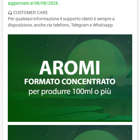
aggiornate al
08/08/2026
.
CUSTOMER CARE
headset_mic
Per qualsiasi informazione il supporto clienti è sempre a
disposizione, anche via telefono, Telegram e Whatsapp.