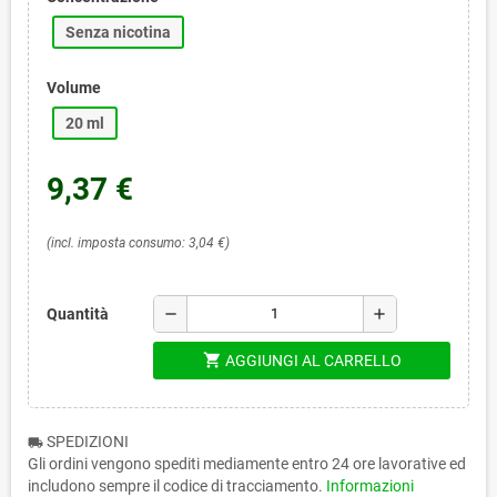
Senza nicotina
Volume
20 ml
9,37 €
(incl. imposta consumo: 3,04 €)
remove
add
Quantità
shopping_cart
AGGIUNGI AL CARRELLO
SPEDIZIONI
local_shipping
Gli ordini vengono spediti mediamente entro 24 ore lavorative ed
includono sempre il codice di tracciamento.
Informazioni