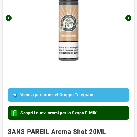
chevron_left
chevron_right
Vieni a parlarne nel Gruppo Telegram
Scopri i nuovi aromi per lo Svapo F-MIX
SANS PAREIL Aroma Shot 20ML