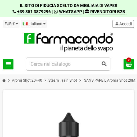
IL SITO DI FIDUCIA SCELTO DA MIGLIAIA DI VAPER
+39 351 3879296
|
WHATSAPP
|
RIVENDITORI B2B
EUR €
Italiano
person
Accedi
0
view_headline
search
chevron_right
chevron_right
chevron_right
Aromi Shot 20+40
Steam Train Shot
SANS PAREIL Aroma Shot 20M