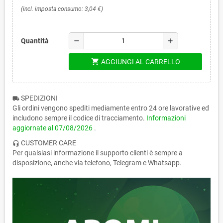
(incl. imposta consumo: 3,04 €)
remove
add
Quantità
shopping_cart
AGGIUNGI AL CARRELLO
SPEDIZIONI
local_shipping
Gli ordini vengono spediti mediamente entro 24 ore lavorative ed
includono sempre il codice di tracciamento.
Informazioni
aggiornate al
07/08/2026
.
CUSTOMER CARE
headset_mic
Per qualsiasi informazione il supporto clienti è sempre a
disposizione, anche via telefono, Telegram e Whatsapp.