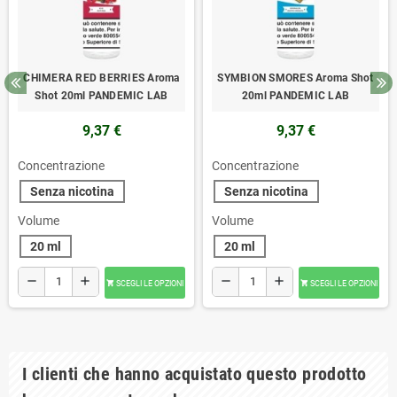
CHIMERA RED BERRIES Aroma
SYMBION SMORES Aroma Shot
Shot 20ml PANDEMIC LAB
20ml PANDEMIC LAB
9,37 €
9,37 €
Concentrazione
Concentrazione
Senza nicotina
Senza nicotina
Volume
Volume
20 ml
20 ml
remove
add
remove
add
SCEGLI LE OPZIONI
SCEGLI LE OPZIONI


I clienti che hanno acquistato questo prodotto