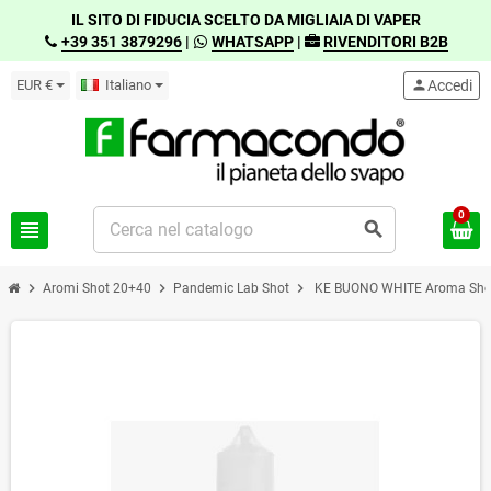
IL SITO DI FIDUCIA SCELTO DA MIGLIAIA DI VAPER
+39 351 3879296
|
WHATSAPP
|
RIVENDITORI B2B
EUR €
Italiano
person
Accedi
0
view_headline
search
chevron_right
chevron_right
chevron_right
Aromi Shot 20+40
Pandemic Lab Shot
KE BUONO WHITE Aroma Sho