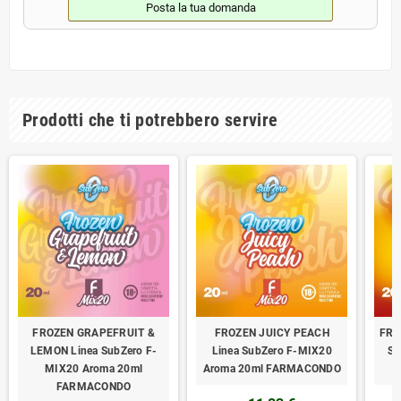
Posta la tua domanda
Prodotti che ti potrebbero servire
FROZEN GRAPEFRUIT &
FROZEN JUICY PEACH
FRO
LEMON Linea SubZero F-
Linea SubZero F-MIX20
Su
MIX20 Aroma 20ml
Aroma 20ml FARMACONDO
FARMACONDO