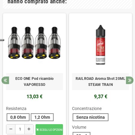
hanno comprato anche:
ECO ONE Pod ricambio
RAILROAD Aroma Shot 20ML
VAPORESSO
STEAM TRAIN
13,03 €
9,37 €
Resistenza
Concentrazione
0,8 Ohm
1,2 Ohm
Senza nicotina
Volume
remove
add
SCEGLI LE OPZIONI
