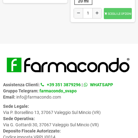
20 ml
remove
add
SCEGLI LE OPZIONI

Assistenza Clienti:
+39 351 3879296
|
WHATSAPP
Gruppo Telegram:
farmacondo_svapo
Email:
info@farmacondo.com
Sede Legale:
Via P. Borsellino 13, 37067 Valeggio Sul Mincio (VR)
Sede Operativa:
Via G. Gottardi 30, 37067 Valeggio Sul Mincio (VR)
Deposito Fiscale Autorizzato:
Codice imposta VRPLI0014