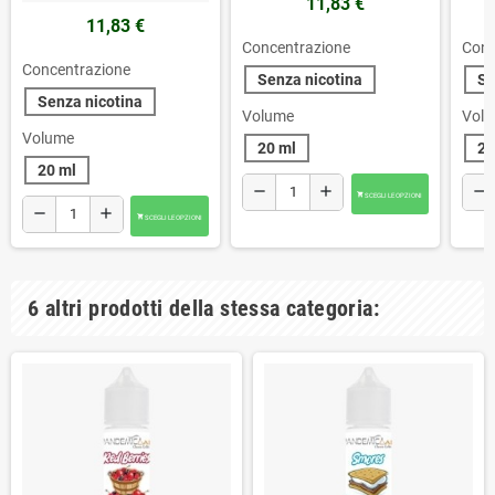
11,83 €
11,83 €
Concentrazione
Conc
Concentrazione
Senza nicotina
Se
Senza nicotina
Volume
Vol
Volume
20 ml
20
20 ml
remove
add
remove
SCEGLI LE OPZIONI

remove
add
SCEGLI LE OPZIONI

6 altri prodotti della stessa categoria: