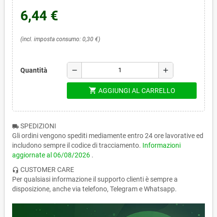
6,44 €
(incl. imposta consumo: 0,30 €)
remove
add
Quantità
shopping_cart
AGGIUNGI AL CARRELLO
SPEDIZIONI
local_shipping
Gli ordini vengono spediti mediamente entro 24 ore lavorative ed
includono sempre il codice di tracciamento.
Informazioni
aggiornate al
06/08/2026
.
CUSTOMER CARE
headset_mic
Per qualsiasi informazione il supporto clienti è sempre a
disposizione, anche via telefono, Telegram e Whatsapp.