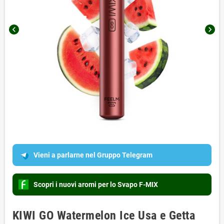
chevron_left
chevron_right
Vieni a parlarne nel Gruppo Telegram
Scopri i nuovi aromi per lo Svapo F-MIX
KIWI GO Watermelon Ice Usa e Getta