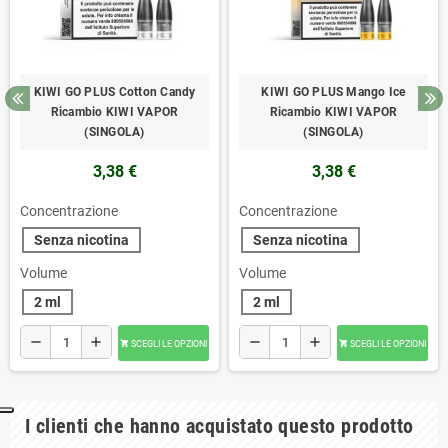
KIWI GO PLUS Cotton Candy
KIWI GO PLUS Mango Ice
Ricambio KIWI VAPOR
Ricambio KIWI VAPOR
(SINGOLA)
(SINGOLA)
3,38 €
3,38 €
Concentrazione
Concentrazione
Senza nicotina
Senza nicotina
Volume
Volume
2 ml
2 ml
remove
add
remove
add
SCEGLI LE OPZIONI
SCEGLI LE OPZIONI


I clienti che hanno acquistato questo prodotto