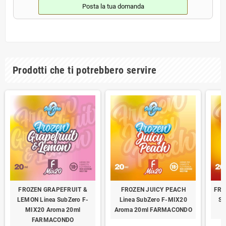
Posta la tua domanda
Prodotti che ti potrebbero servire
FROZEN GRAPEFRUIT &
FROZEN JUICY PEACH
FRO
LEMON Linea SubZero F-
Linea SubZero F-MIX20
Su
MIX20 Aroma 20ml
Aroma 20ml FARMACONDO
FARMACONDO