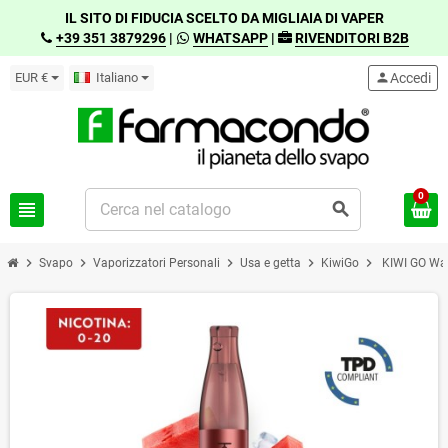
IL SITO DI FIDUCIA SCELTO DA MIGLIAIA DI VAPER
+39 351 3879296
|
WHATSAPP
|
RIVENDITORI B2B
EUR €
Italiano
person
Accedi
0
view_headline
search
chevron_right
chevron_right
chevron_right
chevron_right
chevron_right
Svapo
Vaporizzatori Personali
Usa e getta
KiwiGo
KIWI GO Wat