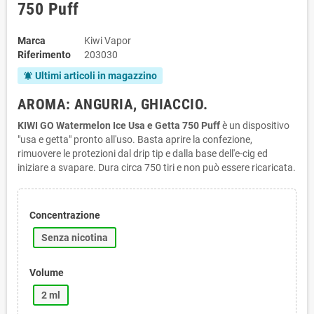
750 Puff
Marca
Kiwi Vapor
Riferimento
203030
Ultimi articoli in magazzino
notifications_active
AROMA: ANGURIA, GHIACCIO.
KIWI GO Watermelon Ice Usa e Getta 750 Puff
è un dispositivo
"usa e getta" pronto all'uso. Basta aprire la confezione,
rimuovere le protezioni dal drip tip e dalla base dell'e-cig ed
iniziare a svapare. Dura circa 750 tiri e non può essere ricaricata.
Concentrazione
Senza nicotina
Volume
2 ml