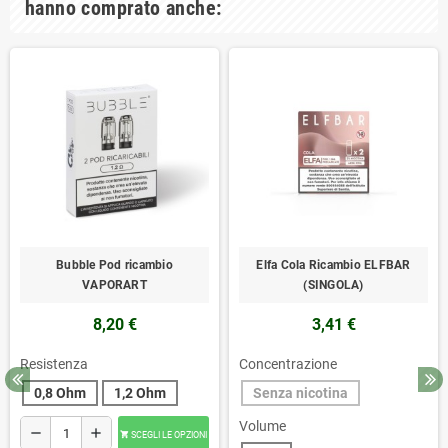
hanno comprato anche:
Bubble Pod ricambio
Elfa Cola Ricambio ELFBAR
VAPORART
(SINGOLA)
8,20 €
3,41 €
Resistenza
Concentrazione
0,8 Ohm
1,2 Ohm
Senza nicotina
Volume
remove
add
SCEGLI LE OPZIONI
