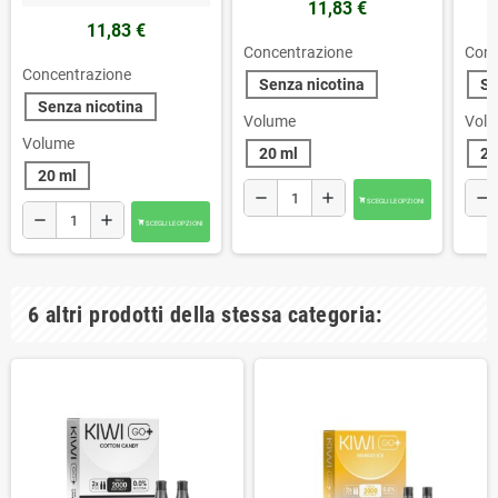
11,83 €
11,83 €
Concentrazione
Conc
Concentrazione
Senza nicotina
Se
Senza nicotina
Volume
Vol
Volume
20 ml
20
20 ml
remove
add
remove
SCEGLI LE OPZIONI

remove
add
SCEGLI LE OPZIONI

6 altri prodotti della stessa categoria: