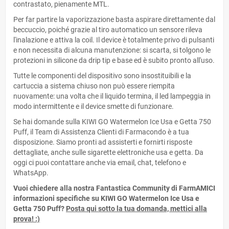
contrastato, pienamente MTL.
Per far partire la vaporizzazione basta aspirare direttamente dal
beccuccio, poiché grazie al tiro automatico un sensore rileva
l'inalazione e attiva la coil. Il device è totalmente privo di pulsanti
e non necessita di alcuna manutenzione: si scarta, si tolgono le
protezioni in silicone da drip tip e base ed è subito pronto all'uso.
Tutte le componenti del dispositivo sono insostituibili e la
cartuccia a sistema chiuso non può essere riempita
nuovamente: una volta che il liquido termina, il led lampeggia in
modo intermittente e il device smette di funzionare.
Se hai domande sulla KIWI GO Watermelon Ice Usa e Getta 750
Puff, il Team di Assistenza Clienti di Farmacondo è a tua
disposizione. Siamo pronti ad assisterti e fornirti risposte
dettagliate, anche sulle sigarette elettroniche usa e getta. Da
oggi ci puoi contattare anche via email, chat, telefono e
WhatsApp.
Vuoi chiedere alla nostra Fantastica Community di FarmAMICI
informazioni specifiche su KIWI GO Watermelon Ice Usa e
Getta 750 Puff?
Posta qui sotto la tua domanda, mettici alla
prova! :)