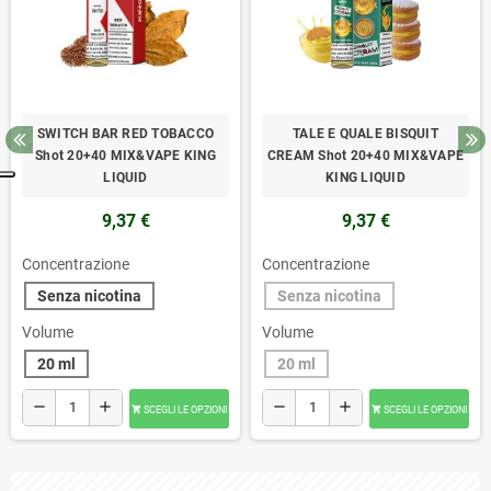
SWITCH BAR RED TOBACCO
TALE E QUALE BISQUIT
Shot 20+40 MIX&VAPE KING
CREAM Shot 20+40 MIX&VAPE
LIQUID
KING LIQUID
9,37 €
9,37 €
Concentrazione
Concentrazione
Senza nicotina
Senza nicotina
Volume
Volume
20 ml
20 ml
remove
add
remove
add
SCEGLI LE OPZIONI
SCEGLI LE OPZIONI

