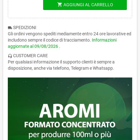
shopping_cart
AGGIUNGI AL CARRELLO
SPEDIZIONI
local_shipping
Gli ordini vengono spediti mediamente entro 24 ore lavorative ed
includono sempre il codice di tracciamento.
Informazioni
aggiornate al
09/08/2026
.
CUSTOMER CARE
headset_mic
Per qualsiasi informazione il supporto clienti è sempre a
disposizione, anche via telefono, Telegram e Whatsapp.