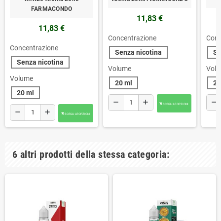
FARMACONDO
11,83 €
11,83 €
Concentrazione
Conc
Concentrazione
Senza nicotina
Se
Senza nicotina
Volume
Vol
Volume
20 ml
20
20 ml
remove
add
remove
SCEGLI LE OPZIONI

remove
add
SCEGLI LE OPZIONI

6 altri prodotti della stessa categoria: