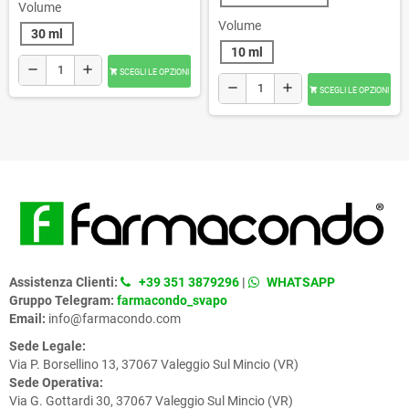
Volume
Volume
30 ml
10 ml
remove
add
SCEGLI LE OPZIONI

remove
add
SCEGLI LE OPZIONI

Assistenza Clienti:
+39 351 3879296
|
WHATSAPP
Gruppo Telegram:
farmacondo_svapo
Email:
info@farmacondo.com
Sede Legale:
Via P. Borsellino 13, 37067 Valeggio Sul Mincio (VR)
Sede Operativa:
Via G. Gottardi 30, 37067 Valeggio Sul Mincio (VR)