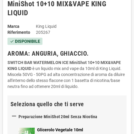
MiniShot 10+10 MIX&VAPE KING
LIQUID
Marca
King Liquid
Riferimento
205267
DISPONIBILE
check
AROMA: ANGURIA, GHIACCIO.
SWITCH BAR WATERMELON ICE MiniShot 10+10 MIX&VAPE
KING LIQUID
è un liquido mix and vape da 10ml di King Liquid.
Miscela 50VG - 50PG ad alta concentrazione di aroma da diluire
all'interno dello stesso flacone con 1 basetta di nicotina/base
neutra fino ad ottenere 20ml di liquido.
Seleziona quello che ti serve

Preparazione MiniShot 20ml Senza Nicotina
Glicerolo Vegetale 10ml