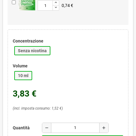
0,74 €
Concentrazione
Senza nicotina
Volume
10 ml
3,83 €
(incl. imposta consumo: 1,52 €)
remove
add
Quantità