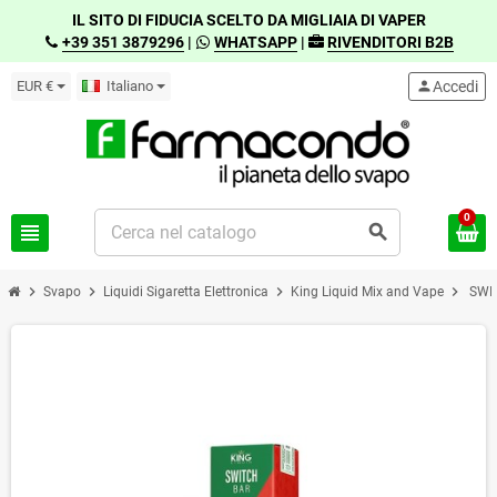
IL SITO DI FIDUCIA SCELTO DA MIGLIAIA DI VAPER
+39 351 3879296
|
WHATSAPP
|
RIVENDITORI B2B
EUR €
Italiano
person
Accedi
0
view_headline
search
chevron_right
chevron_right
chevron_right
chevron_right
Svapo
Liquidi Sigaretta Elettronica
King Liquid Mix and Vape
SWI