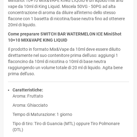
MiniShot 10+10 MIX&VAPE KING LIQUID è un liquido mix and
vape da 10ml di King Liquid. Miscela 50VG - 50PG ad alta
concentrazione di aroma da diluire all'interno dello stesso
flacone con 1 basetta di nicotina/base neutra fino ad ottenere
20ml di liquido.
Come preparare SWITCH BAR WATERMELON ICE MiniShot
10+10 MIX&VAPE KING LIQUID
Il prodotto in formato Mix&Vape da 10ml deve essere diluito
direttamente nel suo contenitore prima dell'uso: aggiungi 1
flaconcino da 10ml di nicotina o 10ml di base neutra
raggiungendo un volume totale di 20 ml di liquido. Agita bene
prima dell'uso.
Caratteristiche:
Aroma: Fruttato
Aroma: Ghiacciato
Tempo di Maturazione: 1 giorno
Tipo di tiro: Tiro di Guancia (MTL) oppure Tiro Polmonare
(DTL)