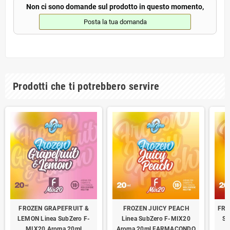
Non ci sono domande sul prodotto in questo momento,
Posta la tua domanda
Prodotti che ti potrebbero servire
FROZEN GRAPEFRUIT &
FROZEN JUICY PEACH
FRO
LEMON Linea SubZero F-
Linea SubZero F-MIX20
Su
MIX20 Aroma 20ml
Aroma 20ml FARMACONDO