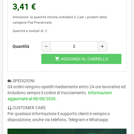
3,41 €
Attenzione: la quantità minima ordinabile è 2 per i prodotti della
categoria Pod Precaricate,
Quantità a multipli di: 2
remove
add
Quantità
shopping_cart
AGGIUNGI AL CARRELLO
SPEDIZIONI
local_shipping
Gli ordini vengono spediti mediamente entro 24 ore lavorative ed
includono sempre il codice di tracciamento.
Informazioni
aggiornate al
08/08/2026
.
CUSTOMER CARE
headset_mic
Per qualsiasi informazione il supporto clienti è sempre a
disposizione, anche via telefono, Telegram e Whatsapp.