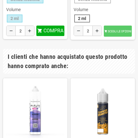
Volume
Volume
2 ml
2 ml
COMPRA
remove
add

remove
add
SCEGLI LE OPZIONI

I clienti che hanno acquistato questo prodotto
hanno comprato anche: