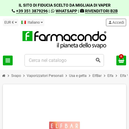
IL SITO DI FIDUCIA SCELTO DA MIGLIAIA DI VAPER
+39 351 3879296
|
WHATSAPP
|
RIVENDITORI B2B
EUR €
Italiano
person
Accedi
0
view_headline
search
chevron_right
chevron_right
chevron_right
chevron_right
chevron_right
chevron_right
Svapo
Vaporizzatori Personali
Usa e getta
ElfBar
Elfa
Elfa 