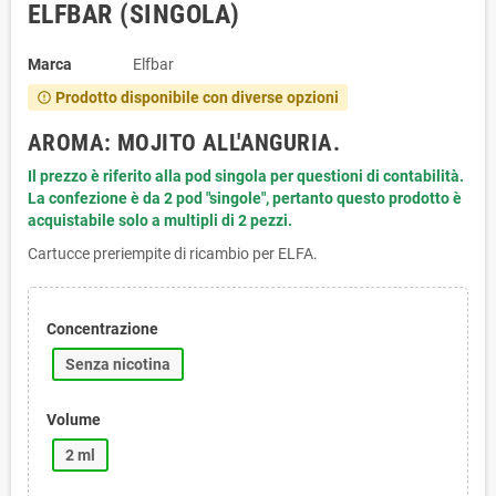
ELFBAR (SINGOLA)
Marca
Elfbar
Prodotto disponibile con diverse opzioni
error_outline
AROMA: MOJITO ALL'ANGURIA.
Il prezzo è riferito alla pod singola per questioni di contabilità.
La confezione è da 2 pod "singole", pertanto questo prodotto è
acquistabile solo a multipli di 2 pezzi.
Cartucce preriempite di ricambio per ELFA.
Concentrazione
Senza nicotina
Volume
2 ml