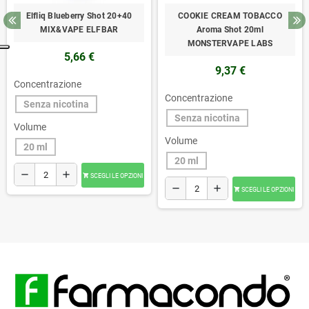
Elfliq Blueberry Shot 20+40
COOKIE CREAM TOBACCO
MIX&VAPE ELFBAR
Aroma Shot 20ml
MONSTERVAPE LABS
5,66 €
9,37 €
Concentrazione
Concentrazione
Senza nicotina
Senza nicotina
Volume
Volume
20 ml
20 ml
remove
add
SCEGLI LE OPZIONI

remove
add
SCEGLI LE OPZIONI
