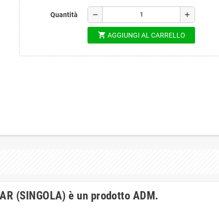
remove
add
Quantità
shopping_cart
AGGIUNGI AL CARRELLO
BAR (SINGOLA) è un prodotto ADM.