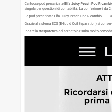
Cartucce pod precaricate
Elfa Juicy Peach Pod Ricamb
singola per questioni di contabilità. La confezione è da 2
Le pod precaricate Elfa Juicy Peach Pod Ricambio ELFBAR
Grazie al sistema ECS (E-liquid Coil Separation) si conserva
Inoltre la trasparenza del serbatoio risulta molto comoda