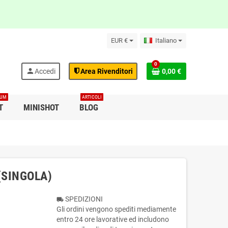
EUR €
Italiano
0
person
Accedi
Area Rivenditori
0,00 €
IUM
ARTICOLI
T
MINISHOT
BLOG
 (SINGOLA)
SPEDIZIONI
local_shipping
Gli ordini vengono spediti mediamente
entro 24 ore lavorative ed includono