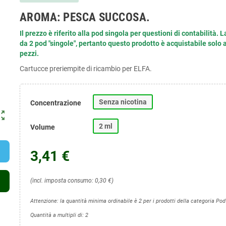
AROMA: PESCA SUCCOSA.
Il prezzo è riferito alla pod singola per questioni di contabilità.
L
da 2 pod "singole", pertanto questo prodotto è acquistabile solo a
pezzi.
Cartucce preriempite di ricambio per ELFA.
Senza nicotina
Concentrazione
ut_map
2 ml
Volume
3,41 €
(incl. imposta consumo: 0,30 €)
Attenzione: la quantità minima ordinabile è 2 per i prodotti della categoria Pod
Quantità a multipli di: 2