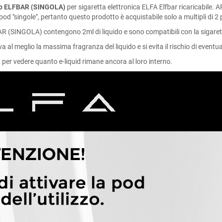
io ELFBAR (SINGOLA)
per sigaretta elettronica ELFA Elfbar ricaricabile.
 pod "singole", pertanto questo prodotto è acquistabile solo a multipli di 2
 (SINGOLA) contengono 2ml di liquido e sono compatibili con la sigaretta
 al meglio la massima fragranza del liquido e si evita il rischio di eventual
 per vedere quanto e-liquid rimane ancora al loro interno.