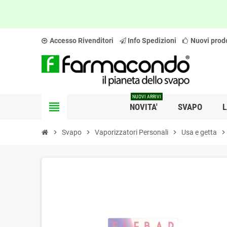
Accesso Rivenditori
Info Spedizioni
Nuovi prodo
NUOVI ARRIVI
view_headline
NOVITA'
SVAPO
L
chevron_right
Svapo
chevron_right
Vaporizzatori Personali
chevron_right
Usa e getta
chevron_righ