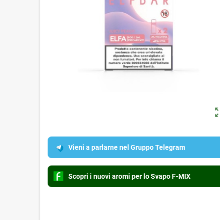
zoom_o
Vieni a parlarne nel Gruppo Telegram
Scopri i nuovi aromi per lo Svapo F-MIX