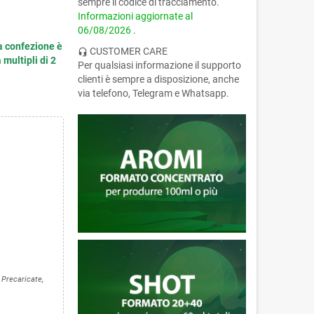
sempre il codice di tracciamento.
Informazioni aggiornate al
06/08/2026
.
a confezione è
CUSTOMER CARE
headset_mic
 multipli di 2
Per qualsiasi informazione il supporto
clienti è sempre a disposizione, anche
via telefono, Telegram e Whatsapp.
 Precaricate,