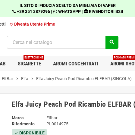
IL SITO DI FIDUCIA SCELTO DA MIGLIAIA DI VAPER
+39 351 3879296
|
WHATSAPP
|
RIVENDITORI B2B
tti
Diventa Utente Prime
search
ELETTRONICHE
FORMATO PREM
AB
SIGARETTE
AROMI CONCENTRATI
AROMI SHO
t
ElfBar
chevron_right
Elfa
chevron_right
Elfa Juicy Peach Pod Ricambio ELFBAR (SINGOLA)
Elfa Juicy Peach Pod Ricambio ELFBAR
Marca
Elfbar
Riferimento
PL0014975
DISPONIBILE
check