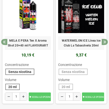
MELA E PERA Ten X Aroma
WATERMELON ICE Linea Ice
Shot 20+40 ml FLAVOURART
Club La Tabaccheria 20ml
10,19 €
9,37 €
Concentrazione
Concentrazione
Senza nicotina
Senza nicotina
Volume
Volume
20 ml
20 ml
remove
add
remove
add
SCEGLI LE OPZIONI
SCEGLI LE OPZIONI

