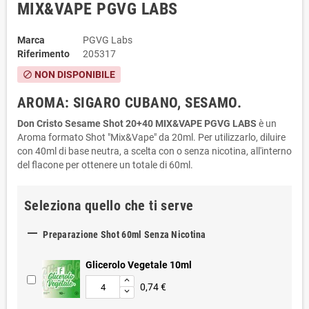
MIX&VAPE PGVG LABS
Marca
PGVG Labs
Riferimento
205317
NON DISPONIBILE
block
AROMA: SIGARO CUBANO, SESAMO.
Don Cristo Sesame Shot 20+40 MIX&VAPE PGVG LABS
è un
Aroma formato Shot "Mix&Vape" da 20ml. Per utilizzarlo, diluire
con 40ml di base neutra, a scelta con o senza nicotina, all'interno
del flacone per ottenere un totale di 60ml.
Seleziona quello che ti serve

Preparazione Shot 60ml Senza Nicotina
Glicerolo Vegetale 10ml
0,74 €