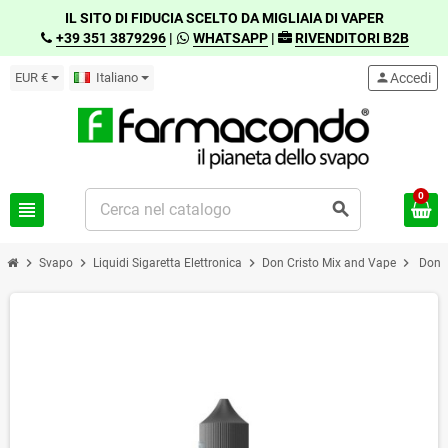
IL SITO DI FIDUCIA SCELTO DA MIGLIAIA DI VAPER
+39 351 3879296
|
WHATSAPP
|
RIVENDITORI B2B
EUR €
Italiano
person
Accedi
0
view_headline
search
chevron_right
chevron_right
chevron_right
chevron_right
Svapo
Liquidi Sigaretta Elettronica
Don Cristo Mix and Vape
Don 