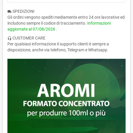
SPEDIZIONI
local_shipping
Gli ordini vengono spediti mediamente entro 24 ore lavorative ed
includono sempre il codice di tracciamento.
Informazioni
aggiornate al
07/08/2026
.
CUSTOMER CARE
headset_mic
Per qualsiasi informazione il supporto clienti è sempre a
disposizione, anche via telefono, Telegram e Whatsapp.