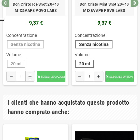
Don Cristo Ice Shot 20+40
Don Cristo Mint Shot 20+40
MIX&VAPE PGVG LABS
MIX&VAPE PGVG LABS
9,37 €
9,37 €
Concentrazione
Concentrazione
Senza nicotina
Senza nicotina
Volume
Volume
20 ml
20 ml
remove
add
remove
add
SCEGLI LE OPZIONI
SCEGLI LE OPZIONI


I clienti che hanno acquistato questo prodotto
hanno comprato anche: