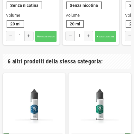
Senza nicotina
Senza nicotina
Se
Volume
Volume
Vol
20 ml
20 ml
20
remove
add
remove
add
remove
SCEGLI LE OPZIONI
SCEGLI LE OPZIONI


6 altri prodotti della stessa categoria: