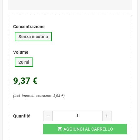
Concentrazione
Senza nicotina
Volume
20 ml
9,37 €
(incl. imposta consumo: 3,04 €)
remove
add
Quantità
shopping_cart
AGGIUNGI AL CARRELLO